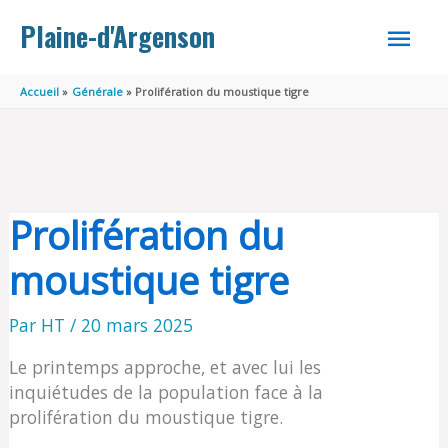
Aller au contenu
Aller au pied de page
MEN
Plaine-d'Argenson
PRINC
Accueil
Générale
Prolifération du moustique tigre
Prolifération du
moustique tigre
Par
HT
/
20 mars 2025
Le printemps approche, et avec lui les
inquiétudes de la population face à la
prolifération du moustique tigre.