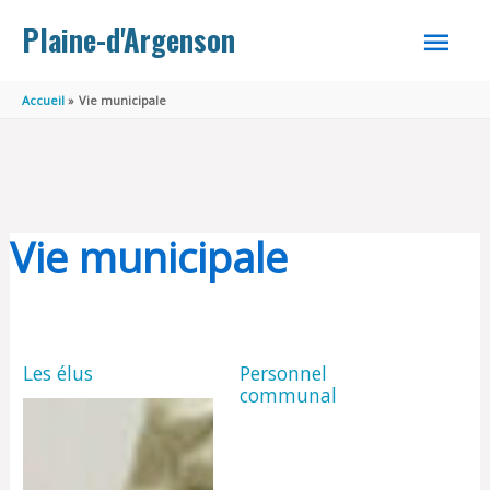
Aller au contenu
Aller au pied de page
MEN
Plaine-d'Argenson
PRINC
Accueil
Vie municipale
Vie municipale
Les élus
Personnel
communal