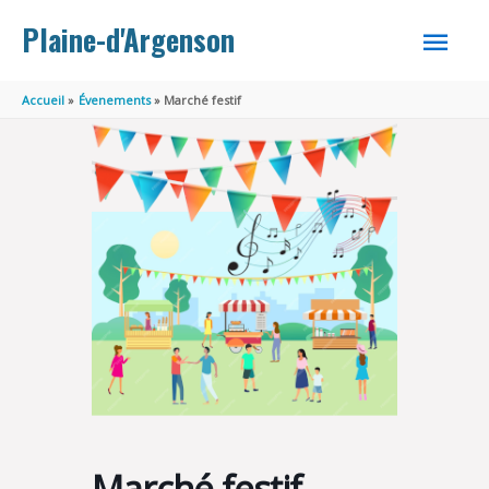
Aller au contenu
Aller au pied de page
MEN
Plaine-d'Argenson
PRINC
Accueil
Évenements
Marché festif
Marché festif