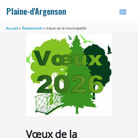
Aller au contenu
Aller au pied de page
MEN
Plaine-d'Argenson
PRINC
Accueil
Évenements
Vœux de la municipalité
Vœux de la