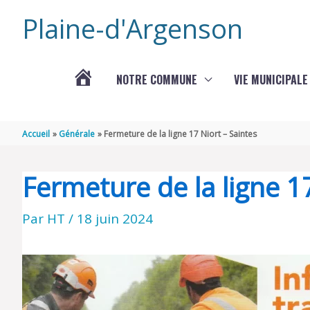
Aller au contenu
Aller au pied de page
Plaine-d'Argenson
NOTRE COMMUNE
VIE MUNICIPALE
ACTUALITÉS
Accueil
Générale
Fermeture de la ligne 17 Niort – Saintes
Fermeture de la ligne 1
Par
HT
/
18 juin 2024