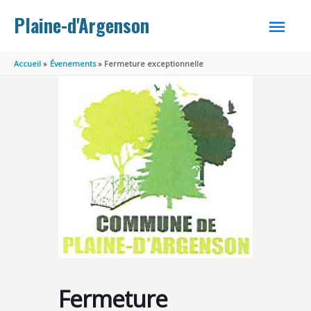
Aller au contenu
Aller au pied de page
MEN
Plaine-d'Argenson
PRINC
Accueil
Évenements
Fermeture exceptionnelle
Fermeture