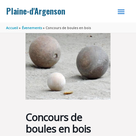
Aller au contenu
Aller au pied de page
MEN
Plaine-d'Argenson
PRINC
Accueil
Évenements
Concours de boules en bois
Concours de
boules en bois