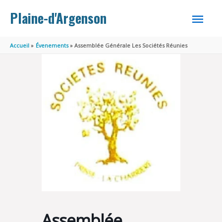
Aller au contenu
Aller au pied de page
MEN
Plaine-d'Argenson
PRINC
Accueil
Évenements
Assemblée Générale Les Sociétés Réunies
Assemblée