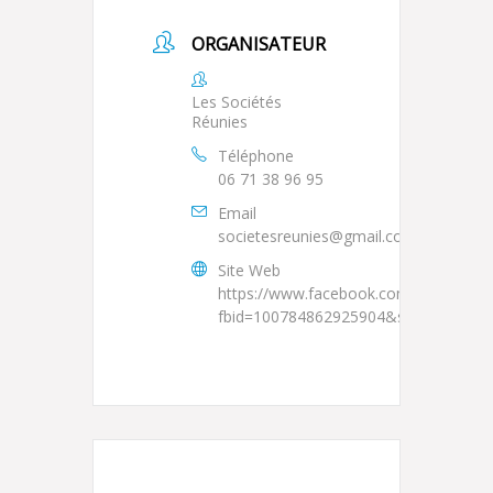
ORGANISATEUR
Les Sociétés
Réunies
Téléphone
06 71 38 96 95
Email
societesreunies@gmail.com
Site Web
https://www.facebook.com/photo/?
fbid=100784862925904&set=a.100784