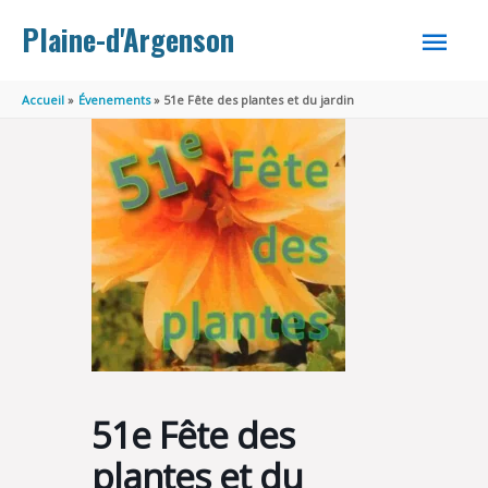
Aller au contenu
Aller au pied de page
MEN
Plaine-d'Argenson
PRINC
Accueil
Évenements
51e Fête des plantes et du jardin
51e Fête des
plantes et du