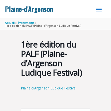
Aller au contenu
Aller au pied de page
MEN
Plaine-d'Argenson
PRINC
Accueil
Évenements
1ère édition du PALF (Plaine-d’Argenson Ludique Festival)
1ère édition du
PALF (Plaine-
d’Argenson
Ludique Festival)
Plaine-d’Argenson Ludique Festival