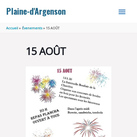
Aller au contenu
Aller au pied de page
MEN
Plaine-d'Argenson
PRINC
Accueil
Évenements
15 AOÛT
15 AOÛT