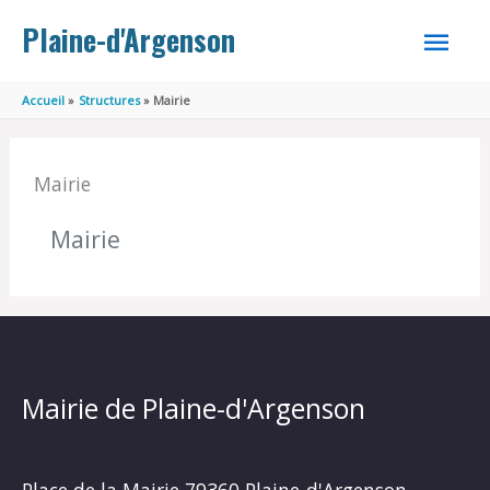
Aller au contenu
Aller au pied de page
MEN
Plaine-d'Argenson
PRINC
Accueil
Structures
Mairie
Mairie
Mairie
Mairie de Plaine-d'Argenson