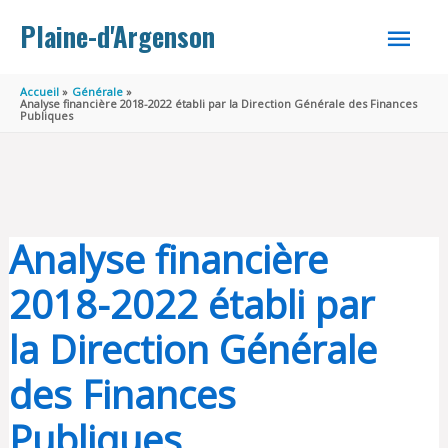
Aller au contenu
Aller au pied de page
MEN
Plaine-d'Argenson
PRINC
Accueil
Générale
Analyse financière 2018-2022 établi par la Direction Générale des Finances
Publiques
Analyse financière
2018-2022 établi par
la Direction Générale
des Finances
Publiques